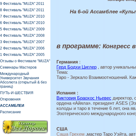
9 Фестиваль "MUZA" 2011
8 Фестиваль "MUZA" 2011
На 6-ой Ассамблее «Куль
7 Фестиваль "MUZA" 2010
6 Фестиваль "MUZA" 2010
5 Фестиваль "MUZA" 2009
4 Фестиваль "MUZA" 2008
3 Фестиваль "MUZA" 2007
в программе:
Конгресс в
2 Фестиваль "MUZA" 2006
1 Фестиваль "MUZA" 2005
Oтзывы о Фестивале "MUZA"
Германия
:
Герд Бодхи Циглер
, автор
уникальны
Семинары Мастеров
Тема:
Международный
Таро - Зеркало Взаимоотношений. Ка
Университет Звучания
Абсолюта (открытый & без
границ)
Испания :
ПУТЬ-И-ШЕСТВИЯ
Виктория Браохос Ньевес
директор, 
Откровения
ордена «Айяла». президент ASES
(Э
АССАМБЛЕИ
колоды и таро в течение 6 лет, она 
Расписание
Эзотерического международного конг
США
Саша Грехем
,мастер Таро Уэйта, ав