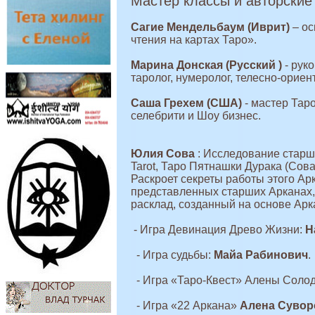
Мастер классы и авторские 
Сагие Мендельбаум (Иврит)
– ос
чтения на картах Таро».
Марина Донская (Русский )
- рук
таролог, нумеролог, телесно-ориен
Саша Грехем (США)
- мастер Таро
селебрити и Шоу бизнес.
Юлия Сова
: Исследование старшег
Tarot, Таро Пятнашки Дурака (Сова
Раскроет секреты работы этого Ар
представленных старших Арканах,
расклад, созданный на основе Арк
- Игра Девинация Древо Жизни:
Н
- Игра судьбы:
Майа Рабинович
.
- Игра «Таро-Квест» Алены Солод
- Игра «22 Аркана»
Алена Сувор