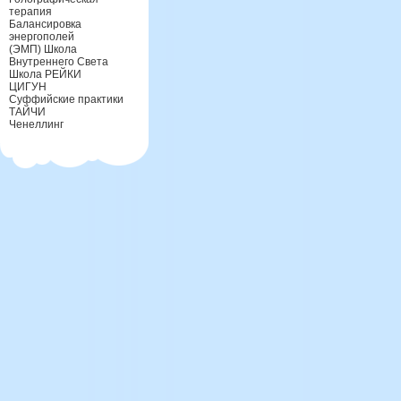
терапия
Балансировка
энергополей
(ЭМП) Школа
Внутреннего Света
Школа РЕЙКИ
ЦИГУН
Суффийские практики
ТАЙЧИ
Ченеллинг