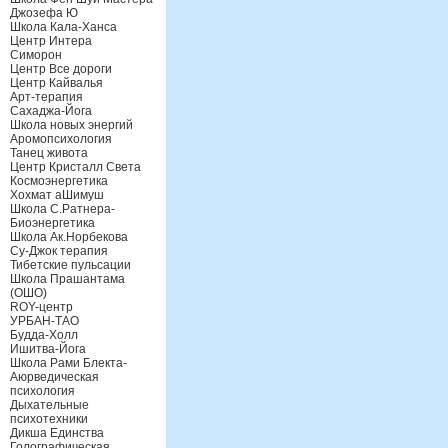
Джозефа Ю
Школа Кала-Ханса
Центр Интера
Симорон
Центр Все дороги
Центр Кайвалья
Арт-терапия
Сахаджа-Йога
Школа новых энергий
Аромопсихология
Танец живота
Центр Кристалл Света
Космоэнергетика
Хохмат аШимуш
Школа С.Ратнера-
Биоэнергетика
Школа Ак.Норбекова
Су-Джок терапия
Тибетские пульсации
Школа Прашантама
(ОШО)
ROY-центр
УРБАН-ТАО
Будда-Холл
Ишитва-Йога
Школа Рами Блекта-
Аюрведическая
психология
Дыхательные
психотехники
Дикша Единства
Голографическая