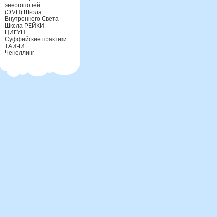
энергополей
(ЭМП) Школа
Внутреннего Света
Школа РЕЙКИ
ЦИГУН
Суффийские практики
ТАЙЧИ
Ченеллинг