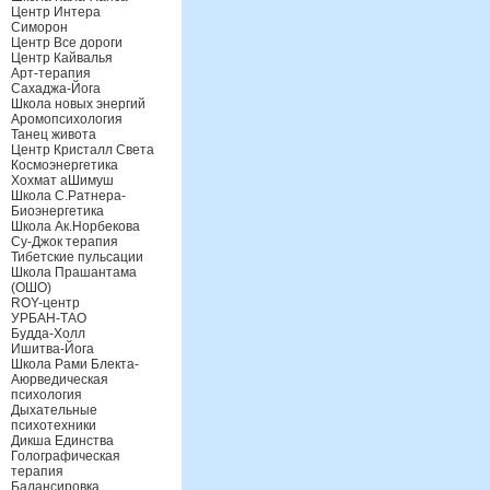
Центр Интера
Симорон
Центр Все дороги
Центр Кайвалья
Арт-терапия
Сахаджа-Йога
Школа новых энергий
Аромопсихология
Танец живота
Центр Кристалл Света
Космоэнергетика
Хохмат аШимуш
Школа С.Ратнера-
Биоэнергетика
Школа Ак.Норбекова
Су-Джок терапия
Тибетские пульсации
Школа Прашантама
(ОШО)
ROY-центр
УРБАН-ТАО
Будда-Холл
Ишитва-Йога
Школа Рами Блекта-
Аюрведическая
психология
Дыхательные
психотехники
Дикша Единства
Голографическая
терапия
Балансировка