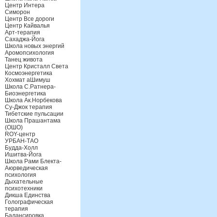
Центр Интера
Симорон
Центр Все дороги
Центр Кайвалья
Арт-терапия
Сахаджа-Йога
Школа новых энергий
Аромопсихология
Танец живота
Центр Кристалл Света
Космоэнергетика
Хохмат аШимуш
Школа С.Ратнера-
Биоэнергетика
Школа Ак.Норбекова
Су-Джок терапия
Тибетские пульсации
Школа Прашантама
(ОШО)
ROY-центр
УРБАН-ТАО
Будда-Холл
Ишитва-Йога
Школа Рами Блекта-
Аюрведическая
психология
Дыхательные
психотехники
Дикша Единства
Голографическая
терапия
Балансировка