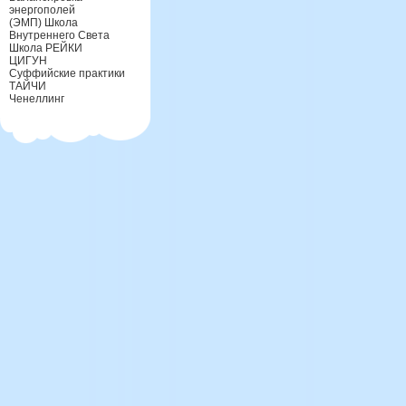
энергополей
(ЭМП) Школа
Внутреннего Света
Школа РЕЙКИ
ЦИГУН
Суффийские практики
ТАЙЧИ
Ченеллинг