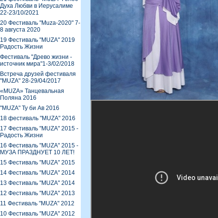
Духа Любви в Иерусалиме
22-23/10/2021
20 Фестиваль "Muza-2020" 7-
8 августа 2020
19 Фестиваль "MUZA" 2019
Радость Жизни
Фестиваль "Древо жизни -
источник мира"1-3/02/2018
Встреча друзей фестиваля
"MUZA" 28-29/04/2017
«MUZA» Танцевальная
Поляна 2016
"MUZA" Ту би Ав 2016
18 фестиваль "MUZA" 2016
17 Фестиваль "MUZA" 2015 -
Радость Жизни
16 Фестиваль "MUZA" 2015 -
МУЗА ПРАЗДНУЕТ 10 ЛЕТ!
15 Фестиваль "MUZA" 2015
14 Фестиваль "MUZA" 2014
13 Фестиваль "MUZA" 2014
12 Фестиваль "MUZA" 2013
11 Фестиваль "MUZA" 2012
10 Фестиваль "MUZA" 2012