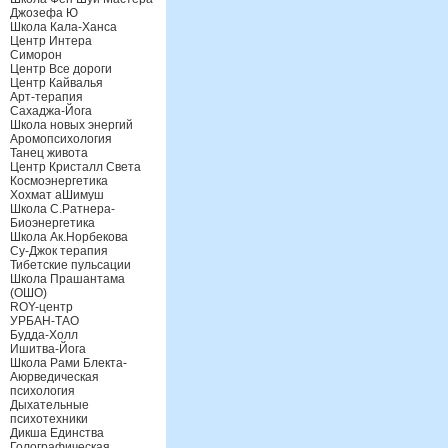
Джозефа Ю
Школа Кала-Ханса
Центр Интера
Симорон
Центр Все дороги
Центр Кайвалья
Арт-терапия
Сахаджа-Йога
Школа новых энергий
Аромопсихология
Танец живота
Центр Кристалл Света
Космоэнергетика
Хохмат аШимуш
Школа С.Ратнера-
Биоэнергетика
Школа Ак.Норбекова
Су-Джок терапия
Тибетские пульсации
Школа Прашантама
(ОШО)
ROY-центр
УРБАН-ТАО
Будда-Холл
Ишитва-Йога
Школа Рами Блекта-
Аюрведическая
психология
Дыхательные
психотехники
Дикша Единства
Голографическая