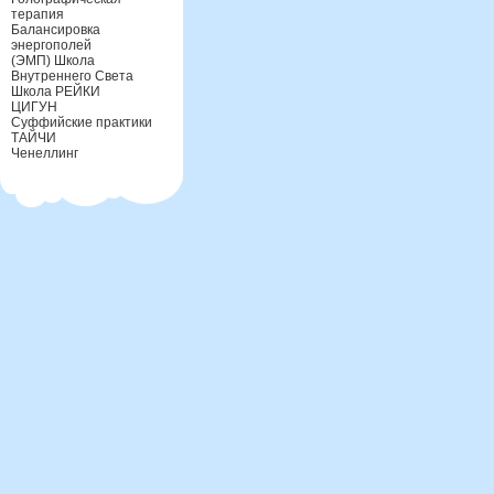
терапия
Балансировка
энергополей
(ЭМП) Школа
Внутреннего Света
Школа РЕЙКИ
ЦИГУН
Суффийские практики
ТАЙЧИ
Ченеллинг