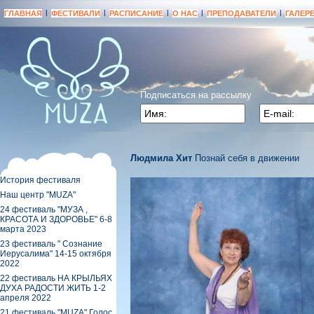
|
|
|
|
|
ГЛАВНАЯ
ФЕСТИВАЛИ
РАСПИСАНИЕ
О НАС
ПРЕПОДАВАТЕЛИ
ГАЛЕР
Подписаться на рассылку
Людмила Хит
Познай себя в движении
История фестиваля
Наш центр "МUZA"
24 фестиваль "МУЗА ,
КРАСОТА И ЗДОРОВЬЕ" 6-8
марта 2023
23 фестиваль " Сознание
Иерусалима" 14-15 октября
2022
22 фестиваль НА КРЫЛЬЯХ
ДУХА РАДОСТИ ЖИТЬ 1-2
апреля 2022
21 фестиваль "MUZA" Голос