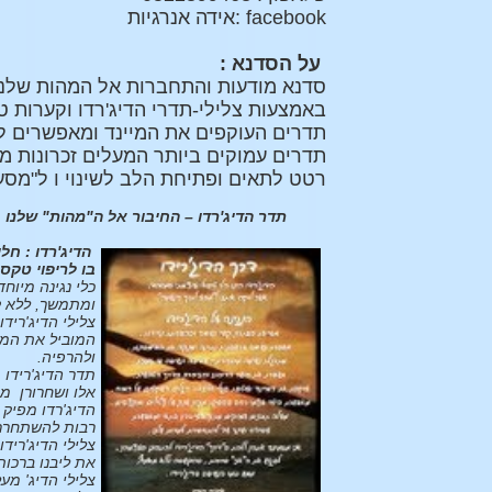
facebook :אידה אנרגיות
על הסדנא :
סדנא מודעות והתחברות אל המהות שלנו
באמצעות צלילי-תדרי הדיג'רדו וקערות טי
תדרים העוקפים את המיינד ומאפשרים ל
תדרים עמוקים ביותר המעלים זכרונות מהז
רטט לתאים ופתיחת הלב לשינוי ו ל"מסע"
תדר הדיג'רדו – החיבור אל ה"מהות" שלנו 
הדיג'רדו : חל
בו לריפוי טקס
כלי נגינה מיוח
ומתמשך, ללא קי
צלילי הדיג'ריד
המוביל את המטו
ולהרפיה.
תדר הדיג'רידו 
אלו ושחרורן מ
הדיג'רדו מפיק 
רבות להשתחרר ו
צלילי הדיג'ריד
את ליבנו ברכות
צלילי הדיג' מע