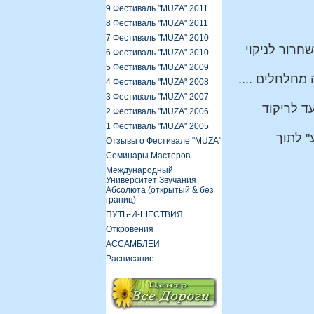
9 Фестиваль "MUZA" 2011
8 Фестиваль "MUZA" 2011
7 Фестиваль "MUZA" 2010
חרור לניקוי
6 Фестиваль "MUZA" 2010
5 Фестиваль "MUZA" 2009
.... אידה רובין מתחברת לבורא עולם לאמא אדמה בעזרת הניגון בכלי הזה – הדידג'רדו- וצלילי הדידג' שלה מחלחלים
4 Фестиваль "MUZA" 2008
3 Фестиваль "MUZA" 2007
ד לריקוד
2 Фестиваль "MUZA" 2006
1 Фестиваль "MUZA" 2005
" לתוך
Oтзывы о Фестивале "MUZA"
Семинары Мастеров
Международный
Университет Звучания
Абсолюта (открытый & без
границ)
ПУТЬ-И-ШЕСТВИЯ
Откровения
АССАМБЛЕИ
Расписание