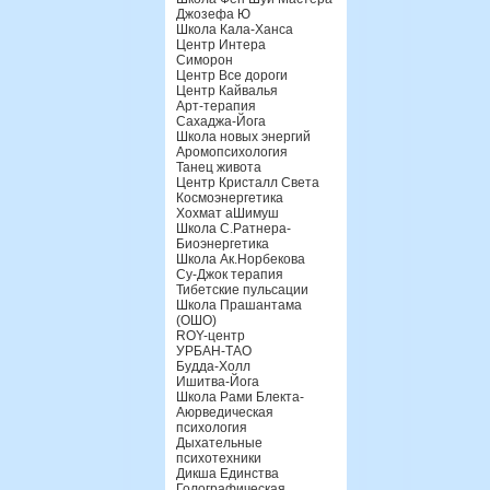
Джозефа Ю
Школа Кала-Ханса
Центр Интера
Симорон
Центр Все дороги
Центр Кайвалья
Арт-терапия
Сахаджа-Йога
Школа новых энергий
Аромопсихология
Танец живота
Центр Кристалл Света
Космоэнергетика
Хохмат аШимуш
Школа С.Ратнера-
Биоэнергетика
Школа Ак.Норбекова
Су-Джок терапия
Тибетские пульсации
Школа Прашантама
(ОШО)
ROY-центр
УРБАН-ТАО
Будда-Холл
Ишитва-Йога
Школа Рами Блекта-
Аюрведическая
психология
Дыхательные
психотехники
Дикша Единства
Голографическая