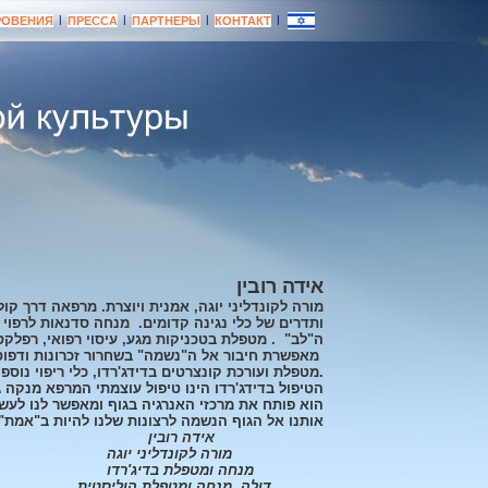
|
|
|
|
РОВЕНИЯ
ПРЕССА
ПАРТНЕРЫ
КОНТАКТ
אידה רובין
מורה לקונדליני יוגה, אמנית ויוצרת. מרפאה דרך קול
ותדרים של כלי נגינה קדומים. מנחה סדנאות לרפוי 
ה"לב" . מטפלת בטכניקות מגע, עיסוי רפואי, רפלקסולו
מאפשרת חיבור אל ה"נשמה" בשחרור זכרונות ודפוסי
.מטפלת ועורכת קונצרטים בדידג'רדו, כלי ריפוי נוספי
הטיפול בדידג'רדו הינו טיפול עוצמתי המרפא מנקה ג'
הוא פותח את מרכזי האנרגיה בגוף ומאפשר לנו לעשות
אותנו אל הגוף הנשמה לרצונות שלנו להיות ב"אמת" 
אידה רובין
מורה לקונדליני יוגה
מנחה ומטפלת בדיג'רדו
דולה ,מנחה ומטפלת הוליסטית