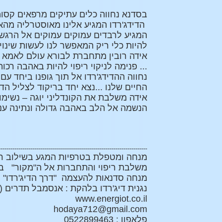
בסדנא נחווה כלים עתיקים מרפאים קסומי
הדידג'רדו המגיע אלינו מאוסטרליה מהאבו
המגיע לרבדים עמוקים עמוקים אל הרגשו
להיות כלי ריק המאפשר לנו לעשות שינוי
פנימה לניקוי ריפוי להיות באהבה רכות עם עצמנו ...
נחווה ההדידג'רדו אל תוך גופנו ביחד ע
החיים שלנו ...נצא יחד בריקוד לצליל הדיד
אידה משלבת את הקונדליני יוגה – נשימו
הנשמה אל הלב באהבה גדולה ונתינה ע
---------------------------------------------------------------------------
מנחה ומטפלת בטרפיות המגע בשילוב רפ
משלבת ריפוי והתחברות אל ה"מקור" באמ
מנחה סדנאות להעצמה "דרך הדיג'רדו"
נגנית דיג'רדו בלהקת : אנסמבל תדרים ( F- אנסמבל תדרים 
www.energiot.co.il
hodaya712@gmail.com
פלאפון : 0522899463