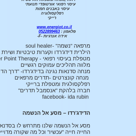
עיסוי רפואי אורטופדי תנועתי
עיסוי באבנים חמות
רפלקסולוגיה
רייקי
www.energiot.co.il
פלאפון :
0522899463
אידה אנרגיות -
F
-
מרפאה "נשמה" -soul healer
הילרית דידג'רדו וקערות טיבטיות ושירת
מטפלת בעיסוי רפואי - Trigger Point Therapy
מלווה תהליכים עמוקים רגשיים
מנחה סדנאות נגינה בדידג'רדו- "דרך הדי
מנחה קונצרטים -תדרים מרפאים
רפלקסולגית ומטפלת ברייקי
חברה בלהקת "אנסמבל תדרים"
facebook- ida rubin
הדידג'רדו – מסע אל הנשמה
החייה חייה "עכשיו" וכל מה שקורה מדוייק