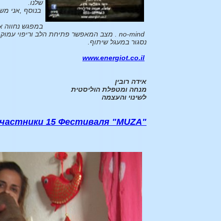
שלנו.
בנוסף ,אני מש
במפגש נחווה את
no-mind
. מצב המאפשר פתיחת הלב וריפוי עמוק 
נסגור במעגל שיתוף.
www.energiot.co.il
אידה רובין
מנחה ומטפלת הוליסטית
לשינוי והעצמה
частники 15 Фестиваля "MUZA"