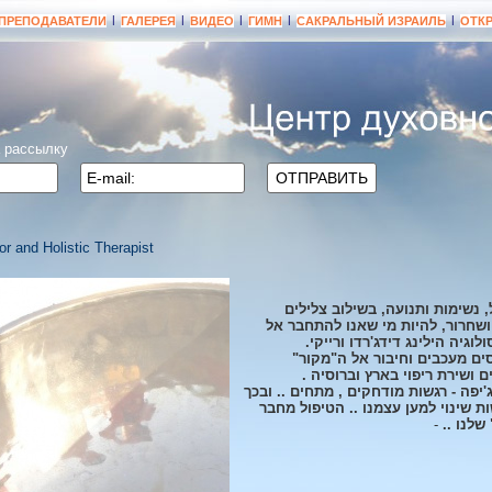
|
|
|
|
|
ПРЕПОДАВАТЕЛИ
ГАЛЕРЕЯ
ВИДЕО
ГИМН
САКРАЛЬНЫЙ ИЗРАИЛЬ
ОТК
а рассылку
ОТПРАВИТЬ
tor and Holistic Therapist
, נשימות ותנועה, בשילוב צלילים
ושחרור, להיות מי שאנו להתחבר אל
גיה הילינג דידג'רדו ורייקי.
ם מעכבים וחיבור אל ה"מקור"
ם ושירת ריפוי בארץ וברוסיה .
יפה - רגשות מודחקים , מתחים .. ובכך
 שינוי למען עצמנו .. הטיפול מחבר
שלנו ..
-