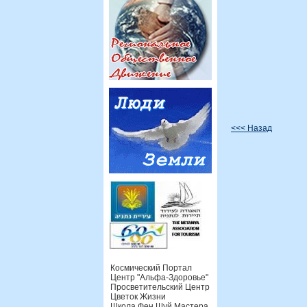
<<< Назад
Космический Портал
Центр "Альфа-Здоровье"
Просветительский Центр
Цветок Жизни
Школа Фен Шуй Мастера