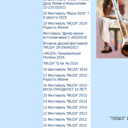
Духа Любви в Иерусалиме
22-23/10/2021
20 Фестиваль "Muza-2020" 7-
8 августа 2020
19 Фестиваль "MUZA" 2019
Радость Жизни
Фестиваль "Древо жизни -
источник мира"1-3/02/2018
Встреча друзей фестиваля
"MUZA" 28-29/04/2017
«MUZA» Танцевальная
Поляна 2016
"MUZA" Ту би Ав 2016
18 фестиваль "MUZA" 2016
17 Фестиваль "MUZA" 2015 -
Радость Жизни
16 Фестиваль "MUZA" 2015 -
МУЗА ПРАЗДНУЕТ 10 ЛЕТ!
15 Фестиваль "MUZA" 2015
14 Фестиваль "MUZA" 2014
13 Фестиваль "MUZA" 2014
12 Фестиваль "MUZA" 2013
ביא את עולמה בפשטותו – as is – מרפאת "נשמה"
11 Фестиваль "MUZA" 2012
10 Фестиваль "MUZA" 2012