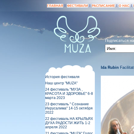
|
|
|
|
ГЛАВНАЯ
ФЕСТИВАЛИ
РАСПИСАНИЕ
О НАС
Подписаться н
Ida Rubin
Facilita
История фестиваля
Наш центр "МUZA"
24 фестиваль "МУЗА ,
КРАСОТА И ЗДОРОВЬЕ" 6-8
марта 2023
23 фестиваль " Сознание
Иерусалима" 14-15 октября
2022
22 фестиваль НА КРЫЛЬЯХ
ДУХА РАДОСТИ ЖИТЬ 1-2
апреля 2022
21 фестиваль "MUZA" Голос