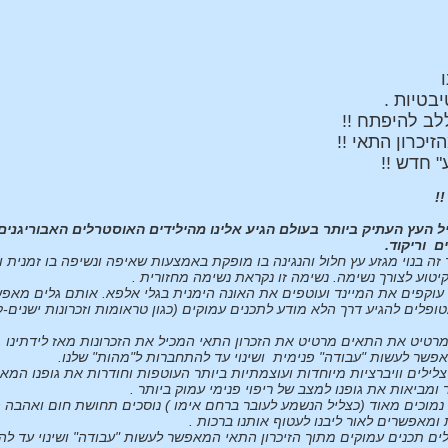
בטיות .
לב להיפתח !!
יכרון התאי !!
 חדש !!
!!
יל העץ העתיק ביותר בעולם הגיע אלינו מהילידים האוסטרלים האבוריגנ
ים וריקוד.
ד זה בנוי מגזע עץ חלול והנגינה בו מופקת באמצעות שאיפה ונשיפה בו זמנית וכ
טוע לצורך נשימה. נשימה זו נקראת נשימה מחזורית .
ו עוקפים את המיינד ועוטפים את האונה הימנית בגלי אלפא. אותם גלים מאפ
פלים להגיע דרך הלא מודע לתכנים עמוקים (כגון טראומות וזכרונות ישנים-ק
מרטיט את התאים מרטיט את הזכרון התאי המכיל את הזכרונות מאז לידתינו .
אפשר לעשות "עבודה" פנימית ושינוי עד להתחברות ל"מהות" שלנו.
צלילים וויברציות מיוחדות ועוצמתיות ביותר העוטפות וחודרות את גופנו המ
מביאות את גופנו למצב של ריפוי פנימי עמוק ביותר .
ו נמוכים מאוד (כצליל הנשמע לעובר ברחם אימו ) נוסכים תחושת חום ואהבה 
 ומאפשרים לאור ליבנו לעטוף אותנו ברכות .
לים תכנים עמוקים מתוך הזיכרון התאי המאפשר לעשות "עבודה" ושינוי עד ל