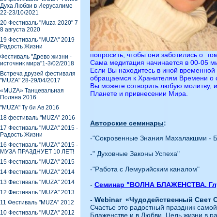
Духа Любви в Иерусалиме
22-23/10/2021
20 Фестиваль "Muza-2020" 7-
8 августа 2020
19 Фестиваль "MUZA" 2019
Радость Жизни
попросить, чтобы они заботились о то
Фестиваль "Древо жизни -
Сама медитация начинается в 00-05 ми
источник мира"1-3/02/2018
Если Вы находитесь в иной временной з
Встреча друзей фестиваля
обращаемся к Хранителям Времени о 
"MUZA" 28-29/04/2017
Вы можете сотворить любую молитву, 
«MUZA» Танцевальная
Планете и привнесении Мира.
Поляна 2016
"MUZA" Ту би Ав 2016
18 фестиваль "MUZA" 2016
Авторские семинары
:
17 Фестиваль "MUZA" 2015 -
Радость Жизни
-"Сокровенные Знания Махалакшми - Б
16 Фестиваль "MUZA" 2015 -
МУЗА ПРАЗДНУЕТ 10 ЛЕТ!
-" Духовные Законы Успеха"
15 Фестиваль "MUZA" 2015
-"Работа с Лемурийским каналом"
14 Фестиваль "MUZA" 2014
13 Фестиваль "MUZA" 2014
-
Семинар "ВОЛНА БЛАЖЕНСТВА. Гл
12 Фестиваль "MUZA" 2013
- Webinar
«Чудодейственный Свет Сч
11 Фестиваль "MUZA" 2012
Счастье это радостный праздник самой
10 Фестиваль "MUZA" 2012
Блаженстве и в Любви. Цель жизни в р