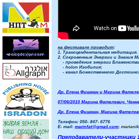
на фестивале проводит
:
1. Трансцендентальная медитация.
2. Сокровенные Энергии и Знания 
- проведение энергии Блаженства
- holon Изобилия;
- канал Божественного Достоинс
Др. Елена Фишман и Марина Фателе
07/06/2010 Марина Фателевич. Ченн
Др.
Елена Фишман, Марина Фателеви
Телефон: 050- 847- 6776
E- mail:
marinfat@gmail.com
;
mariani
Преподаватели-участники 