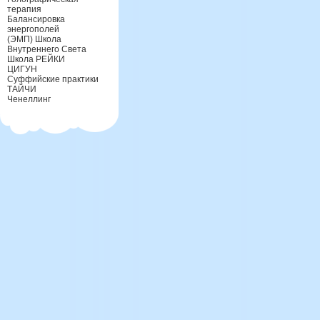
терапия
Балансировка
энергополей
(ЭМП) Школа
Внутреннего Света
Школа РЕЙКИ
ЦИГУН
Суффийские практики
ТАЙЧИ
Ченеллинг