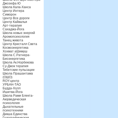
Джозефа Ю
Школа Кала-Ханса
Центр Интера
Симорон
Центр Все дороги
Центр Кайвалья
Арт-терапия
Сахаджа-Йога
Школа новых энергий
Аромопсихология
Танец живота
Центр Кристалл Света
Космоэнергетика
Хохмат аШимуш
Школа С.Ратнера-
Биоэнергетика
Школа Ак.Норбекова
Су-Джок терапия
Тибетские пульсации
Школа Прашантама
(ОШО)
ROY-центр
УРБАН-ТАО
Будда-Холл
Ишитва-Йога
Школа Рами Блекта-
Аюрведическая
психология
Дыхательные
психотехники
Дикша Единства
Голографическая