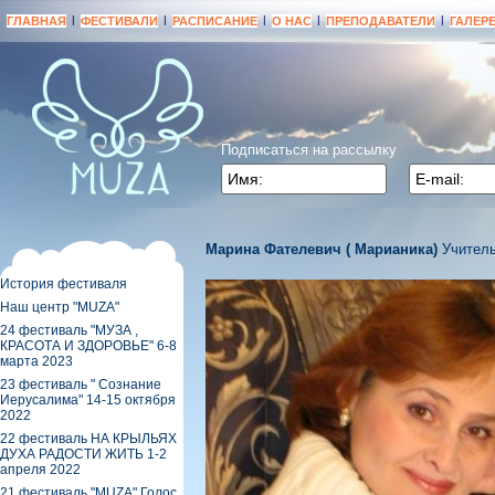
|
|
|
|
|
ГЛАВНАЯ
ФЕСТИВАЛИ
РАСПИСАНИЕ
О НАС
ПРЕПОДАВАТЕЛИ
ГАЛЕР
Подписаться на рассылку
Марина Фателевич ( Марианика)
Учител
История фестиваля
Наш центр "МUZA"
24 фестиваль "МУЗА ,
КРАСОТА И ЗДОРОВЬЕ" 6-8
марта 2023
23 фестиваль " Сознание
Иерусалима" 14-15 октября
2022
22 фестиваль НА КРЫЛЬЯХ
ДУХА РАДОСТИ ЖИТЬ 1-2
апреля 2022
21 фестиваль "MUZA" Голос