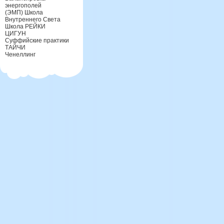
энергополей
(ЭМП) Школа
Внутреннего Света
Школа РЕЙКИ
ЦИГУН
Суффийские практики
ТАЙЧИ
Ченеллинг