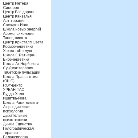
Центр Интера
Симорон
Центр Все дороги
Центр Кайвалья
Арт-терапия
Сахаджа-Йога
Школа новых энергий
Аромопсихология
Танец живота
Центр Кристалл Света
Космоэнергетика
Хохмат аШимуш
Школа С.Ратнера-
Биоэнергетика
Школа Ак.Норбекова
Су-Джок терапия
Тибетские пульсации
Школа Прашантама
(ОШО)
ROY-центр
УРБАН-ТАО
Будда-Холл
Ишитва-Йога
Школа Рами Блекта-
Аюрведическая
психология
Дыхательные
психотехники
Дикша Единства
Голографическая
терапия
Балансировка