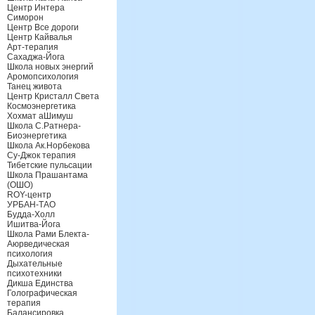
Центр Интера
Симорон
Центр Все дороги
Центр Кайвалья
Арт-терапия
Сахаджа-Йога
Школа новых энергий
Аромопсихология
Танец живота
Центр Кристалл Света
Космоэнергетика
Хохмат аШимуш
Школа С.Ратнера-
Биоэнергетика
Школа Ак.Норбекова
Су-Джок терапия
Тибетские пульсации
Школа Прашантама
(ОШО)
ROY-центр
УРБАН-ТАО
Будда-Холл
Ишитва-Йога
Школа Рами Блекта-
Аюрведическая
психология
Дыхательные
психотехники
Дикша Единства
Голографическая
терапия
Балансировка