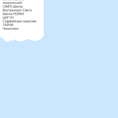
энергополей
(ЭМП) Школа
Внутреннего Света
Школа РЕЙКИ
ЦИГУН
Суффийские практики
ТАЙЧИ
Ченеллинг