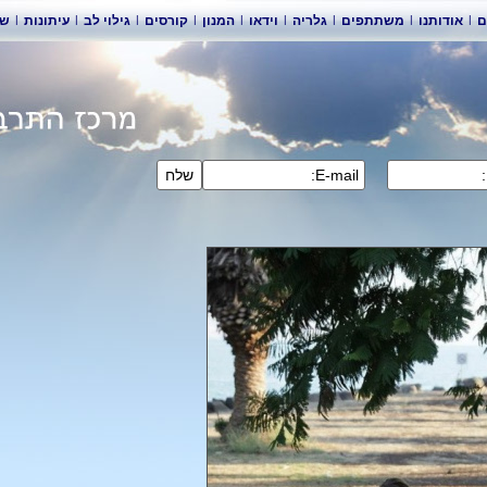
שו
|
עיתונות
|
גילוי לב
|
קורסים
|
המנון
|
וידאו
|
גלריה
|
משתתפים
|
אודותנו
|
ם
ר
שלח