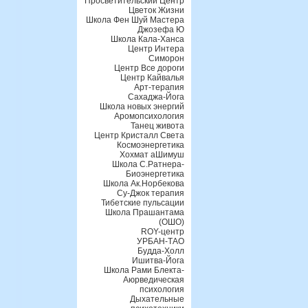
Просветительский Центр
Цветок Жизни
Школа Фен Шуй Мастера
Джозефа Ю
Школа Кала-Ханса
Центр Интера
Симорон
Центр Все дороги
Центр Кайвалья
Арт-терапия
Сахаджа-Йога
Школа новых энергий
Аромопсихология
Танец живота
Центр Кристалл Света
Космоэнергетика
Хохмат аШимуш
Школа С.Ратнера-
Биоэнергетика
Школа Ак.Норбекова
Су-Джок терапия
Тибетские пульсации
Школа Прашантама
(ОШО)
ROY-центр
УРБАН-ТАО
Будда-Холл
Ишитва-Йога
Школа Рами Блекта-
Аюрведическая
психология
Дыхательные