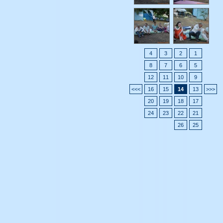
4
3
2
1
8
7
6
5
12
11
10
9
>>>
16
15
14
13
<<<
20
19
18
17
24
23
22
21
26
25