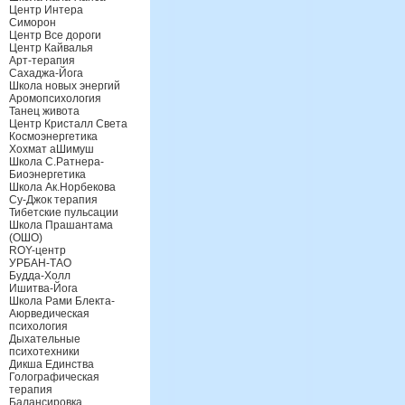
Центр Интера
Симорон
Центр Все дороги
Центр Кайвалья
Арт-терапия
Сахаджа-Йога
Школа новых энергий
Аромопсихология
Танец живота
Центр Кристалл Света
Космоэнергетика
Хохмат аШимуш
Школа С.Ратнера-
Биоэнергетика
Школа Ак.Норбекова
Су-Джок терапия
Тибетские пульсации
Школа Прашантама
(ОШО)
ROY-центр
УРБАН-ТАО
Будда-Холл
Ишитва-Йога
Школа Рами Блекта-
Аюрведическая
психология
Дыхательные
психотехники
Дикша Единства
Голографическая
терапия
Балансировка