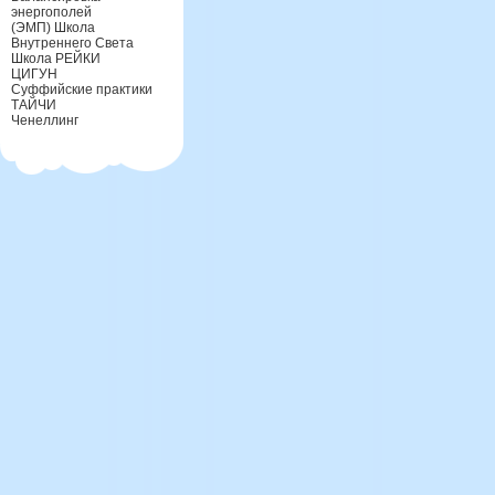
энергополей
(ЭМП) Школа
Внутреннего Света
Школа РЕЙКИ
ЦИГУН
Суффийские практики
ТАЙЧИ
Ченеллинг