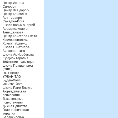
Центр Интера
Симорон
Центр Все дороги
Центр Кайвалья
Арт-терапия
Сахаджа-Йога
Школа новых энергий
Аромопсихология
Танец живота
Центр Кристалл Света
Космоэнергетика
Хохмат аШимуш
Школа С.Ратнера-
Биоэнергетика
Школа Ак.Норбекова
Су-Джок терапия
Тибетские пульсации
Школа Прашантама
(ОШО)
ROY-центр
УРБАН-ТАО
Будда-Холл
Ишитва-Йога
Школа Рами Блекта-
Аюрведическая
психология
Дыхательные
психотехники
Дикша Единства
Голографическая
терапия
Балансировка