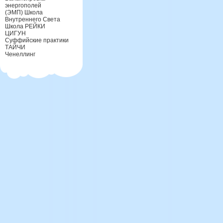
энергополей
(ЭМП) Школа
Внутреннего Света
Школа РЕЙКИ
ЦИГУН
Суффийские практики
ТАЙЧИ
Ченеллинг